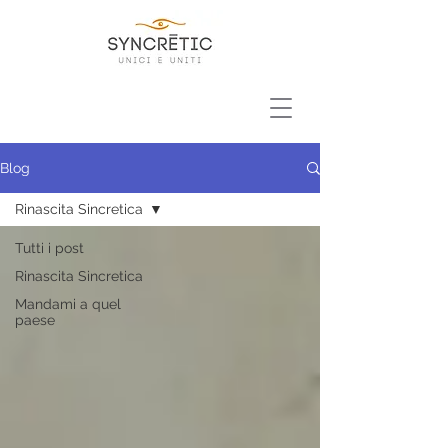
Blog
Rinascita Sincretica
Tutti i post
Rinascita Sincretica
Mandami a quel
paese